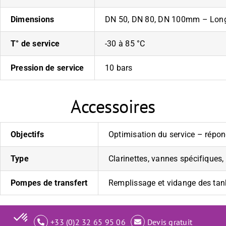
Dimensions
DN 50, DN 80, DN 100mm – Long
T° de service
-30 à 85 °C
Pression de service
10 bars
Accessoires
Objectifs
Optimisation du service – répo
Type
Clarinettes, vannes spécifiques,
Pompes de transfert
Remplissage et vidange des t
© Mobitank | Tous droits réservés |
Mentions légales
+33 (0)2 32 65 95 06
Devis gratuit